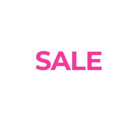
Summer
SALE
Get 30% OFF on all
designer Clothing
Today!