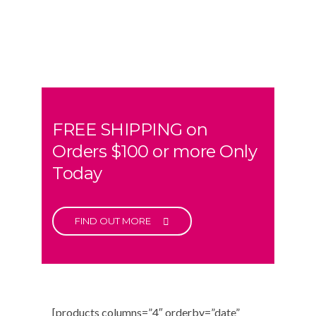
FREE SHIPPING on
Orders $100 or more Only
Today
FIND OUT MORE
[products columns=”4″ orderby=”date”